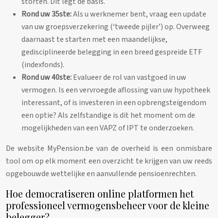
storten. Dit legt de basis.
Rond uw 35ste:
Als u werknemer bent, vraag een update
van uw groepsverzekering (‘tweede pijler’) op. Overweeg
daarnaast te starten met een maandelijkse,
gedisciplineerde belegging in een breed gespreide ETF
(indexfonds).
Rond uw 40ste:
Evalueer de rol van vastgoed in uw
vermogen. Is een vervroegde aflossing van uw hypotheek
interessant, of is investeren in een opbrengsteigendom
een optie? Als zelfstandige is dit het moment om de
mogelijkheden van een VAPZ of IPT te onderzoeken.
De website MyPension.be van de overheid is een onmisbare
tool om op elk moment een overzicht te krijgen van uw reeds
opgebouwde wettelijke en aanvullende pensioenrechten.
Hoe democratiseren online platformen het
professioneel vermogensbeheer voor de kleine
belegger?