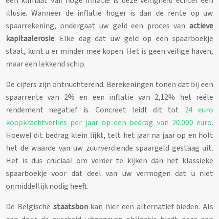
een klimaat van hoge inflatie is deze veiligheid echter een
illusie. Wanneer de inflatie hoger is dan de rente op uw
spaarrekening, ondergaat uw geld een proces van
actieve
kapitaalerosie
. Elke dag dat uw geld op een spaarboekje
staat, kunt u er minder mee kopen. Het is geen veilige haven,
maar een lekkend schip.
De cijfers zijn ontnuchterend. Berekeningen tonen dat bij een
spaarrente van 2% en een inflatie van 2,12% het reële
rendement negatief is. Concreet leidt dit tot
24 euro
koopkrachtverlies per jaar op een bedrag van 20.000 euro
.
Hoewel dit bedrag klein lijkt, telt het jaar na jaar op en holt
het de waarde van uw zuurverdiende spaargeld gestaag uit.
Het is dus cruciaal om verder te kijken dan het klassieke
spaarboekje voor dat deel van uw vermogen dat u niet
onmiddellijk nodig heeft.
De Belgische
staatsbon
kan hier een alternatief bieden. Als