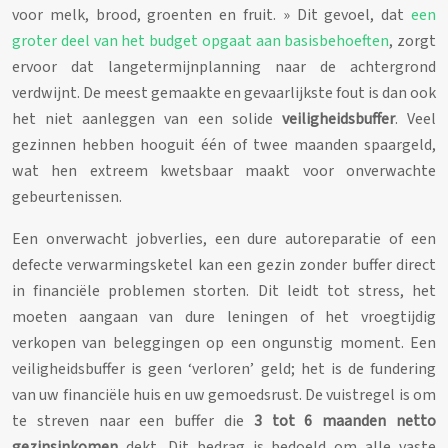
voor melk, brood, groenten en fruit. » Dit gevoel, dat
een
groter deel van het budget opgaat aan basisbehoeften
, zorgt
ervoor dat langetermijnplanning naar de achtergrond
verdwijnt. De meest gemaakte en gevaarlijkste fout is dan ook
het niet aanleggen van een solide
veiligheidsbuffer
. Veel
gezinnen hebben hooguit één of twee maanden spaargeld,
wat hen extreem kwetsbaar maakt voor onverwachte
gebeurtenissen.
Een onverwacht jobverlies, een dure autoreparatie of een
defecte verwarmingsketel kan een gezin zonder buffer direct
in financiële problemen storten. Dit leidt tot stress, het
moeten aangaan van dure leningen of het vroegtijdig
verkopen van beleggingen op een ongunstig moment. Een
veiligheidsbuffer is geen ‘verloren’ geld; het is de fundering
van uw financiële huis en uw gemoedsrust. De vuistregel is om
te streven naar een buffer die
3 tot 6 maanden netto
gezinsinkomen
dekt. Dit bedrag is bedoeld om alle vaste