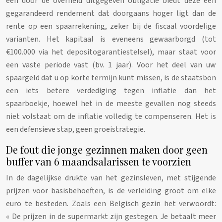
een door de overheid uitgegeven obligatie biedt deze een
gegarandeerd rendement dat doorgaans hoger ligt dan de
rente op een spaarrekening, zeker bij de fiscaal voordelige
varianten. Het kapitaal is eveneens gewaarborgd (tot
€100.000 via het depositogarantiestelsel), maar staat voor
een vaste periode vast (bv. 1 jaar). Voor het deel van uw
spaargeld dat u op korte termijn kunt missen, is de staatsbon
een iets betere verdediging tegen inflatie dan het
spaarboekje, hoewel het in de meeste gevallen nog steeds
niet volstaat om de inflatie volledig te compenseren. Het is
een defensieve stap, geen groeistrategie.
De fout die jonge gezinnen maken door geen
buffer van 6 maandsalarissen te voorzien
In de dagelijkse drukte van het gezinsleven, met stijgende
prijzen voor basisbehoeften, is de verleiding groot om elke
euro te besteden. Zoals een Belgisch gezin het verwoordt:
« De prijzen in de supermarkt zijn gestegen. Je betaalt meer