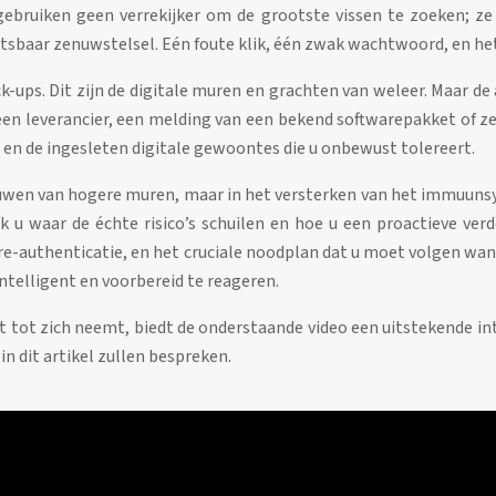
gebruiken geen verrekijker om de grootste vissen te zoeken; ze 
 kwetsbaar zenuwstelsel. Eén foute klik, één zwak wachtwoord, en h
ck-ups. Dit zijn de digitale muren en grachten van weleer. Maar 
en leverancier, een melding van een bekend softwarepakket of zelf
n de ingesleten digitale gewoontes die u onbewust tolereert.
 bouwen van hogere muren, maar in het versterken van het immuun
k u waar de échte risico’s schuilen en hoe u een proactieve ve
e-authenticatie, en het cruciale noodplan dat u moet volgen wan
ntelligent en voorbereid te reageren.
t tot zich neemt, biedt de onderstaande video een uitstekende int
in dit artikel zullen bespreken.