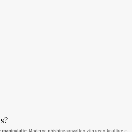
ls?
e manipulatie
. Moderne phishingaanvallen zijn geen knullige e-