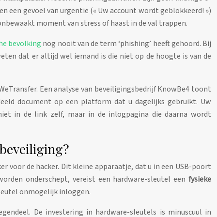
ëren een gevoel van urgentie (« Uw account wordt geblokkeerd! »)
n onbewaakt moment van stress of haast in de val trappen.
he bevolking
nog nooit van de term ‘phishing’ heeft gehoord. Bij
en dat er altijd wel iemand is die niet op de hoogte is van de
f WeTransfer. Een analyse van beveiligingsbedrijf KnowBe4 toont
deeld document op een platform dat u dagelijks gebruikt. Uw
niet in de link zelf, maar in de inlogpagina die daarna wordt
beveiliging?
r voor de hacker. Dit kleine apparaatje, dat u in een USB-poort
 worden onderschept, vereist een hardware-sleutel een
fysieke
sleutel onmogelijk inloggen.
gendeel. De investering in hardware-sleutels is minuscuul in