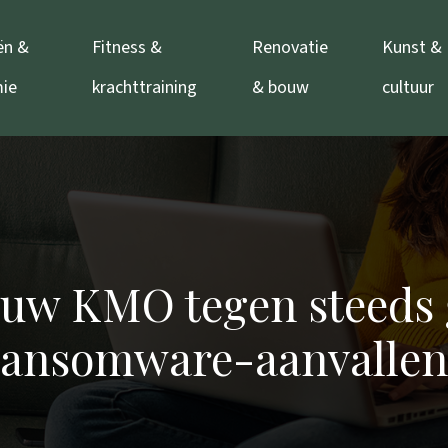
ën &
Fitness &
Renovatie
Kunst &
ie
krachttraining
& bouw
cultuur
u uw KMO tegen steeds
ransomware-aanvallen