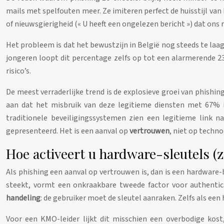
mails met spelfouten meer. Ze imiteren perfect de huisstijl van
of nieuwsgierigheid (« U heeft een ongelezen bericht ») dat ons 
Het probleem is dat het bewustzijn in België nog steeds te laag 
jongeren loopt dit percentage zelfs op tot een alarmerende 23
risico’s.
De meest verraderlijke trend is de explosieve groei van phishi
aan dat het misbruik van deze legitieme diensten met 67% i
traditionele beveiligingssystemen zien een legitieme link na
gepresenteerd. Het is een aanval op
vertrouwen
, niet op techno
Hoe activeert u hardware-sleutels (z
Als phishing een aanval op vertrouwen is, dan is een hardware-
steekt, vormt een onkraakbare tweede factor voor authentic
handeling
: de gebruiker moet de sleutel aanraken. Zelfs als ee
Voor een KMO-leider lijkt dit misschien een overbodige kost