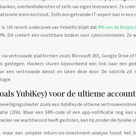
 banken, overheidsdiensten of zelfs uw eigen leveranciers. Ze cre
rationele brein kortsluit. Zelfs een getrainde IT-expert kan in ee
is. Uit recent onderzoek van Febelfin blijkt dat
8% van de Belgisc
%. Dit creëert een vruchtbare bodem voor cybercriminelen. Ze wet
ng via vertrouwde platformen zoals Microsoft 365, Google Drive o
s gestegen. Hackers sturen bijvoorbeeld een link naar een ge
ar een vertrouwde dienst en laten deze door. De valstrik zit 
logie.
oals YubiKey) voor de ultieme account
beveiligingssleutel zoals een YubiKey de ultieme vertrouwensbreke
atie (2FA). Waar een SMS-code of een app-notificatie nog kan
n hacker uw wachtwoord heeft gestolen, kan hij zonder die fysieke 
, maar een simpele return-on-investment-analyse toont het te