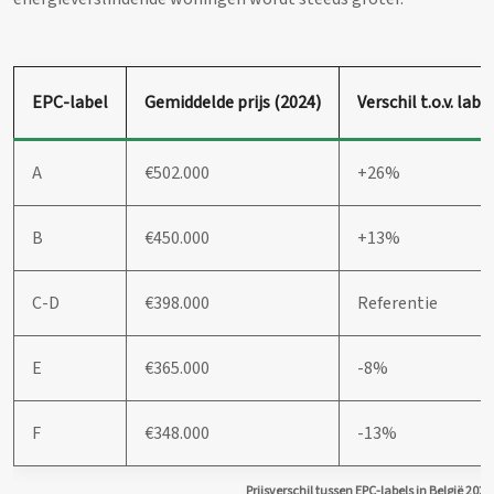
EPC-label
Gemiddelde prijs (2024)
Verschil t.o.v. labe
A
€502.000
+26%
B
€450.000
+13%
C-D
€398.000
Referentie
E
€365.000
-8%
F
€348.000
-13%
Prijsverschil tussen EPC-labels in België 2024