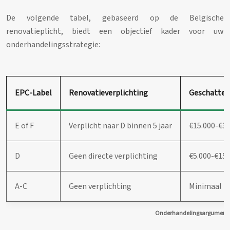
De volgende tabel, gebaseerd op de Belgische
renovatieplicht, biedt een objectief kader voor uw
onderhandelingsstrategie:
EPC-Label
Renovatieverplichting
Geschatte 
E of F
Verplicht naar D binnen 5 jaar
€15.000-€30
D
Geen directe verplichting
€5.000-€15.
A-C
Geen verplichting
Minimaal
Onderhandelingsargumenten 